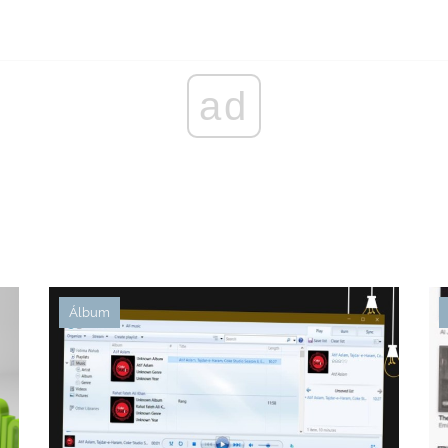
ad
Álbum