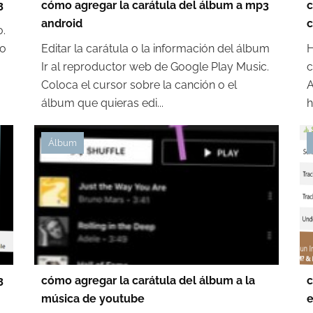
3
cómo agregar la carátula del álbum a mp3
c
android
c
o.
vo
Editar la carátula o la información del álbum
H
Ir al reproductor web de Google Play Music.
c
Coloca el cursor sobre la canción o el
A
álbum que quieras edi...
h
Álbum
3
cómo agregar la carátula del álbum a la
c
música de youtube
e