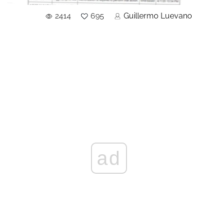
2414
695
Guillermo Luevano
ad