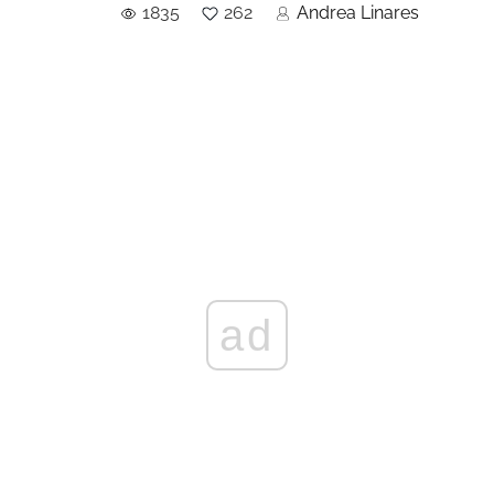
1835
262
Andrea Linares
ad